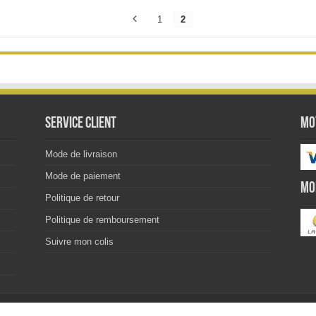
options
peuvent
1
2
être
choisies
sur
la
page
du
produit
Service client
Mo
Mode de livraison
Mode de paiement
Mo
Politique de retour
Politique de remboursement
Suivre mon colis