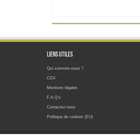
options
peuvent
être
choisies
sur
la
page
du
produit
Liens utiles
Qui sommes-nous ?
CGV
Mentions légales
F.A.Q’s
Contactez-nous
Politique de cookies (EU)