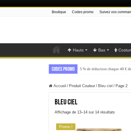
Boutique
Codes promo
Suivez vos comma
Hauts
Bas
Costu
Codes promo
5 % de réduction chaque 40 € d
Accueil
/
Produit Couleur
/
Bleu ciel
/
Page 2
Bleu ciel
Trié
Affichage de 13–14 sur 14 résultats
par
popularité
Promo !