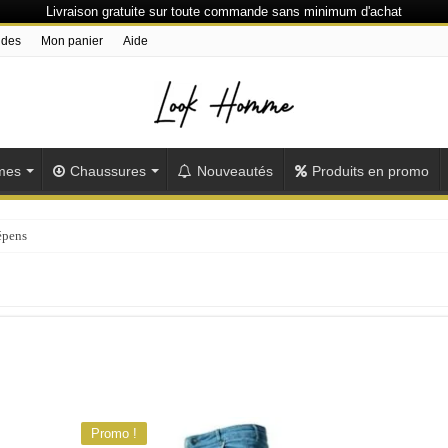
Livraison gratuite sur toute commande sans minimum d'achat
ndes
Mon panier
Aide
mes
Chaussures
Nouveautés
Produits en promo
épensés ou plu
Promo !