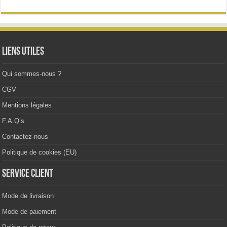
options
peuvent
être
choisies
sur
la
Liens utiles
page
du
produit
Qui sommes-nous ?
CGV
Mentions légales
F.A.Q’s
Contactez-nous
Politique de cookies (EU)
Service client
Mode de livraison
Mode de paiement