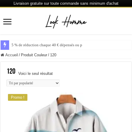
Livraison gratuite sur toute commande sans minimum d'achat
5 % de réduction chaque 40 € dépensés ou plus
Accueil
/
Produit Couleur
/
120
120
Voici le seul résultat
Promo !