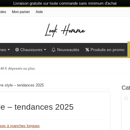
Livraison gratuite sur toute commande sans minimum d'achat
ndes
Mon panier
Aide
mes
Chaussures
Nouveautés
Produits en promo
 40 € dépensés ou plus
 style – tendances 2025
Cat
e – tendances 2025
ses à manches longues