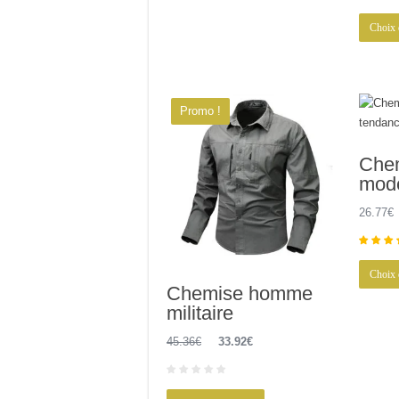
peuvent
Choix 
être
choisies
sur
la
page
Promo !
du
produit
Che
mod
26.77
€
Choix 
Chemise homme
militaire
Le
Le
45.36
€
33.92
€
prix
prix
initial
actuel
Ce