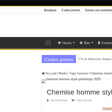
Boutique
Codes promo
Suivez vos comma
Hauts
Bas
Costu
Codes promo
5 % de réduction chaque
Accueil
/
Mode
/
Tops homme
/
Chemise homme
Chemise homme styl
David Roman
Tops homme
Chemi